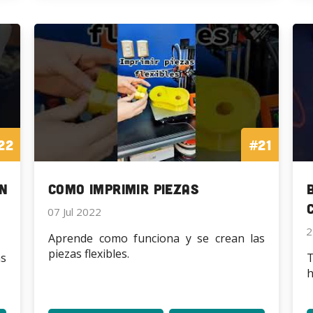
y
y
goteo
goteo
entar
en
en
tu
tu
eño
Impresora
Impresora
lema
3D
3D
22
#21
in
Como imprimir piezas
07 Jul 2022
2
Aprende como funciona y se crean las
piezas flexibles.
as
T
h