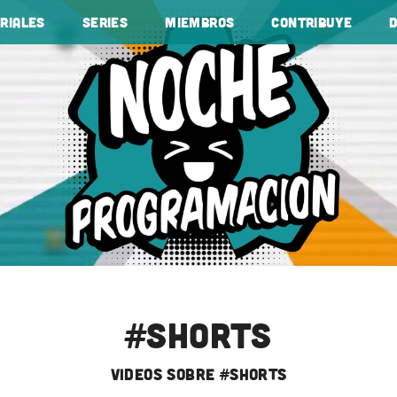
riales
Series
Miembros
Contribuye
#shorts
videos sobre #shorts