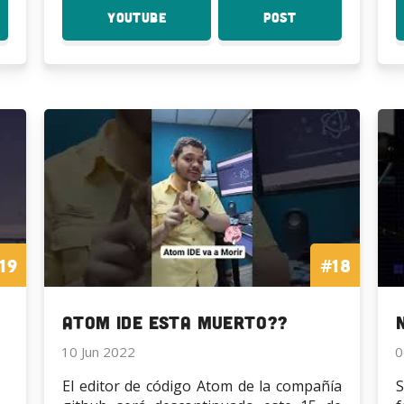
YouTube
:
Post
:
imaciones
Como
Como
imprimir
imprimir
das
piezas
piezas
eno
19
#18
Atom IDE esta Muerto??
10 Jun 2022
0
El editor de código Atom de la compañía
S