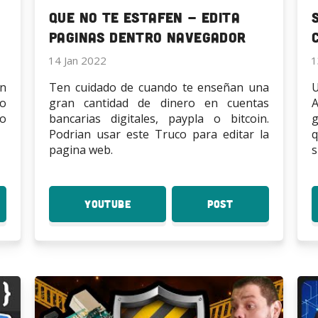
Que no te estafen - Edita
Paginas dentro Navegador
14 Jan 2022
1
en
Ten cuidado de cuando te enseñan una
ro
gran cantidad de dinero en cuentas
A
lo
bancarias digitales, paypla o bitcoin.
g
Podrian usar este Truco para editar la
q
pagina web.
s
YouTube
:
Post
:
o
Que
Que
do
no
no
te
te
atenar
estafen
estafen
-
-
ino
Edita
Edita
Paginas
Paginas