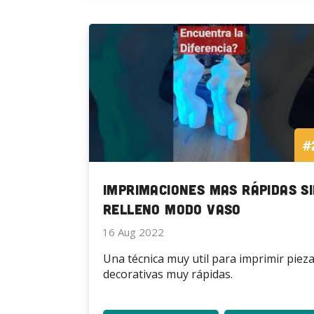
3D
3D
para
para
solventar
solv
un
un
pequeño
pequ
problema
prob
#
Imprimaciones mas Rápidas s
relleno Modo Vaso
16 Aug 2022
Una técnica muy util para imprimir piez
decorativas muy rápidas.