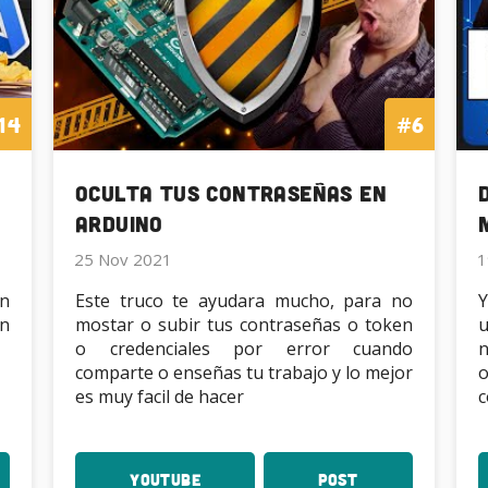
dentro
dentro
Navegador
Navegador
14
#6
Oculta tus contraseñas en
Arduino
25 Nov 2021
1
n
Este truco te ayudara mucho, para no
Y
un
mostar o subir tus contraseñas o token
o credenciales por error cuando
n
comparte o enseñas tu trabajo y lo mejor
o
es muy facil de hacer
c
YouTube
:
Post
: