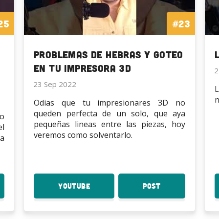
25
#23
a
Problemas de Hebras y goteo
en tu Impresora 3D
2
23 Sep 2022
L
n
Odias que tu impresionares 3D no
queden perfecta de un solo, que aya
o
pequeñas lineas entre las piezas, hoy
l
veremos como solventarlo.
a
YouTube
:
Post
:
do
Problemas
Problemas
de
de
esora
Hebras
Hebras