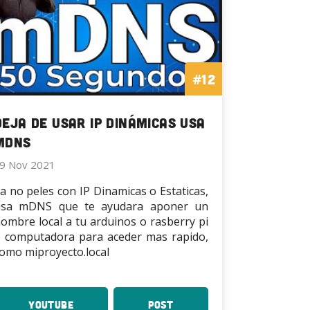
#12
Deja de usar IP Dinámicas usa
mDNS
9 Nov 2021
a no peles con IP Dinamicas o Estaticas,
usa mDNS que te ayudara aponer un
ombre local a tu arduinos o rasberry pi
 computadora para aceder mas rapido,
omo miproyecto.local
YouTube
:
Post
: