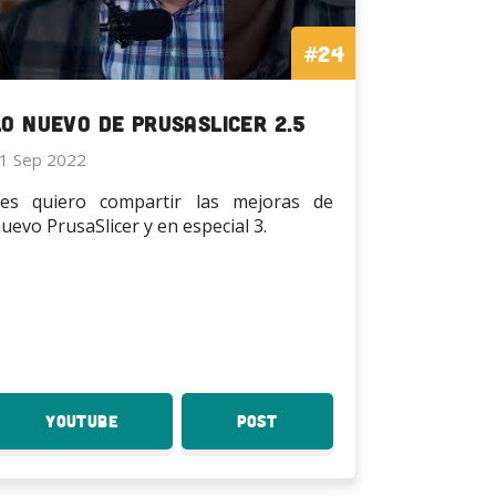
#24
Lo nuevo de PrusaSlicer 2.5
1 Sep 2022
es quiero compartir las mejoras de
uevo PrusaSlicer y en especial 3.
YouTube
:
Post
:
Lo
Lo
nuevo
nuevo
de
de