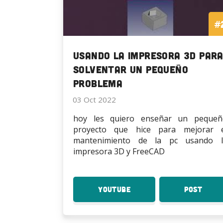
#
Usando la impresora 3D par
solventar un pequeño
problema
03 Oct 2022
hoy les quiero enseñar un pequeñ
proyecto que hice para mejorar e
mantenimiento de la pc usando l
impresora 3D y FreeCAD
YouTube
:
Post
:
Usando
Usan
la
la
impresora
impr