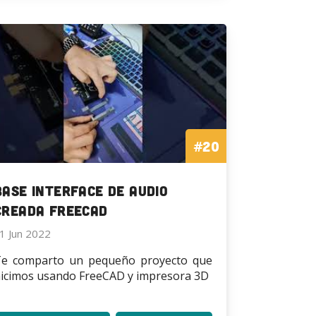
PrusaSlicer
PrusaSlicer
2.5
2.5
#20
Base interface de audio
creada FreeCAD
1 Jun 2022
e comparto un pequeño proyecto que
icimos usando FreeCAD y impresora 3D