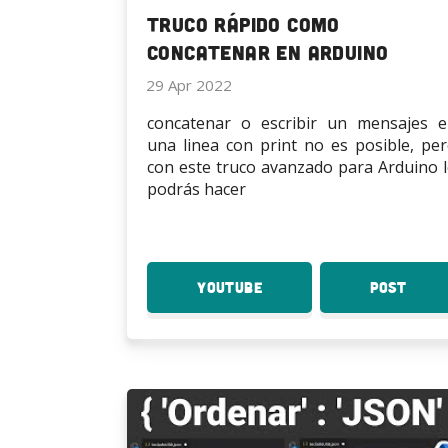
Truco rápido como
concatenar en Arduino
29 Apr 2022
concatenar o escribir un mensajes 
una linea con print no es posible, pe
con este truco avanzado para Arduino 
podrás hacer
YouTube
:
Post
:
Truco
Truc
rápido
rápi
como
como
concatenar
conc
en
en
Arduino
Ardu