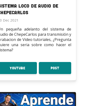
Sistema Loco de Audio de
ChepeCarlos
3 Dec 2021
Un pequeña adelanto del sistema de
udio de ChepeCarlos para transmisión y
rabacion de Video tutoriales, ¿Pregunta
uiere una seria sobre como hacer el
istema?
YouTube
:
Post
:
Sistema
Sistema
Loco
Loco
de
de
Audio
Audio
de
de
ChepeCarlos
ChepeCarlos