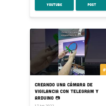
YouTube
:
Post
:
Imprimaciones
Impr
mas
mas
Rápidas
Rápi
sin
sin
relleno
rell
Modo
Modo
Vaso
Vaso
#
creando una cámara de
vigilancia con telegram y
Arduino 📷
17 Jun 2022