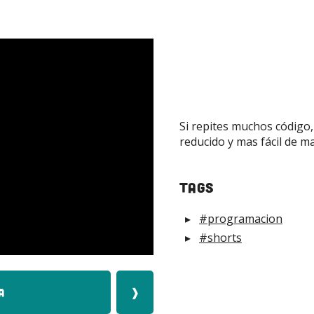
Si repites muchos código
reducido y mas fácil de 
tags
#programacion
#shorts
a
❱