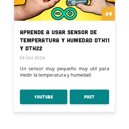
#9
Aprende a usar Sensor de
temperatura y Humedad DTH11
y DTH22
03 Oct 2024
Un sensor muy pequeño muy util para
medir la temperatura y humedad
YouTube
:
Post
:
Aprende
Aprende
a
a
usar
usar
Sensor
Sensor
de
de