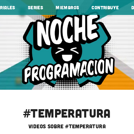
riales
Series
Miembros
Contribuye
#temperatura
videos sobre #temperatura