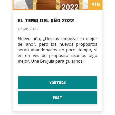
#10
El tema del Año 2022
12 Jan 2022
Nuevo año, ¿Deseas empezar lo mejor
del año?, pero los nuevos propositos
seran abandonados en poco tiempo, si
en en ves de proposito usamos algo
mejor, Una Brujula para guiarnos.
YouTube
:
El
tema
Post
:
del
El
Año
tema
2022
del