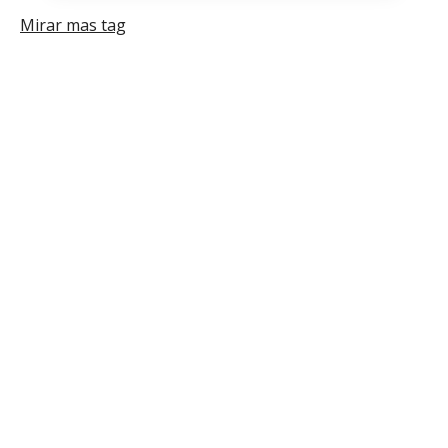
Año
Mirar mas tag
2022