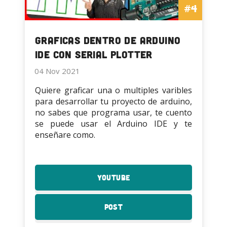
#4
Graficas dentro de Arduino
IDE con Serial Plotter
04 Nov 2021
Quiere graficar una o multiples varibles
para desarrollar tu proyecto de arduino,
no sabes que programa usar, te cuento
se puede usar el Arduino IDE y te
enseñare como.
YouTube
:
Graficas
dentro
Post
:
de
Graficas
Arduino