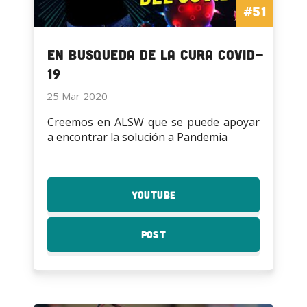
#51
En busqueda de la cura COVID-
19
25 Mar 2020
Creemos en ALSW que se puede apoyar
a encontrar la solución a Pandemia
YouTube
:
En
busqueda
Post
:
de
En
la
busqueda
cura
de
COVID-
la
19
cura