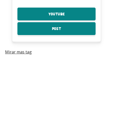
YouTube
:
Electrocardiograma
con
Post
:
arduino
Electrocardiograma
con
arduino
Mirar mas tag