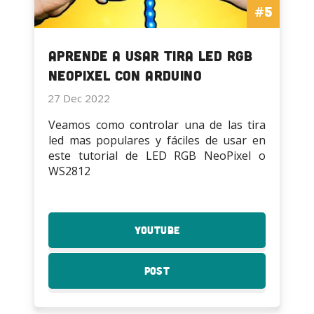
#5
Aprende a usar Tira LED RGB
NeoPixel con Arduino
27 Dec 2022
Veamos como controlar una de las tira
led mas populares y fáciles de usar en
este tutorial de LED RGB NeoPixel o
WS2812
YouTube
:
Aprende
a
Post
:
usar
Aprende
Tira
a
LED