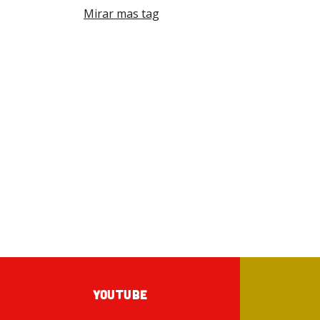
Mirar mas tag
YOUTUBE