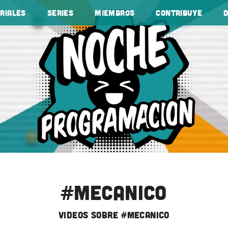
riales
Series
Miembros
Contribuye
#mecanico
videos sobre #mecanico