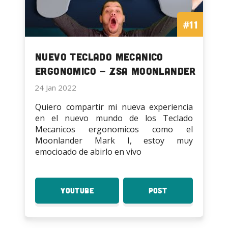
#11
Nuevo Teclado Mecanico
ergonomico - ZSA Moonlander
24 Jan 2022
Quiero compartir mi nueva experiencia
en el nuevo mundo de los Teclado
Mecanicos ergonomicos como el
Moonlander Mark I, estoy muy
emocioado de abirlo en vivo
YouTube
:
Post
:
Nuevo
Nuevo
Teclado
Teclado
Mecanico
Mecanico