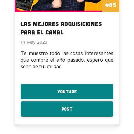
#85
Las mejores adquisiciones
para el canal
11 May 2023
Te muestro todo las cosas interesantes
que compre el año pasado, espero que
sean de tu utilidad
YouTube
:
Las
mejores
Post
:
adquisiciones
Las
para
mejores
el
adquisiciones
canal