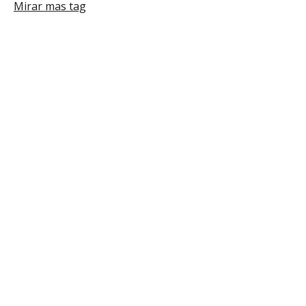
para
Mirar mas tag
el
canal