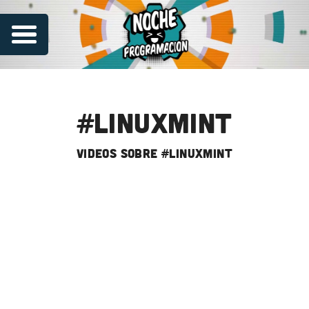
#linuxmint
videos sobre #linuxmint
Series
Contribuye