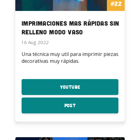
#22
Imprimaciones mas Rápidas sin
relleno Modo Vaso
16 Aug 2022
Una técnica muy util para imprimir piezas
decorativas muy rápidas.
YouTube
:
Imprimaciones
mas
Post
:
Rápidas
Imprimaciones
sin
mas
relleno
Rápidas
Modo
sin
Vaso
relleno