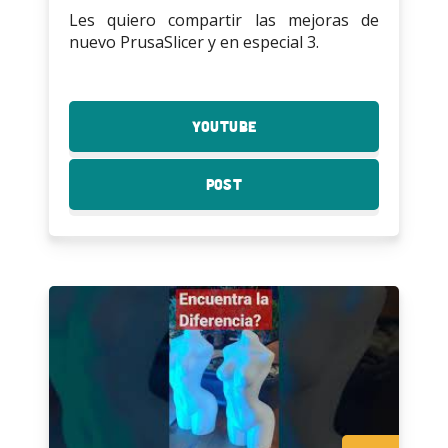
Les quiero compartir las mejoras de
nuevo PrusaSlicer y en especial 3.
YouTube
:
Lo
nuevo
Post
:
de
Lo
PrusaSlicer
nuevo
2.5
de
PrusaSlicer
2.5