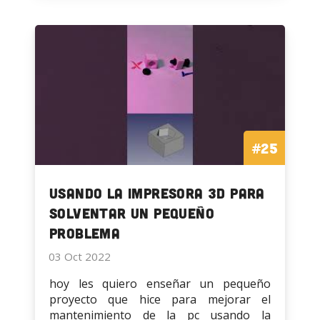
Blender
Fantasma
para
en
Imprimir3D
Blender
para
Imprimir3D
#25
Usando la impresora 3D para
solventar un pequeño
problema
03 Oct 2022
hoy les quiero enseñar un pequeño
proyecto que hice para mejorar el
mantenimiento de la pc usando la