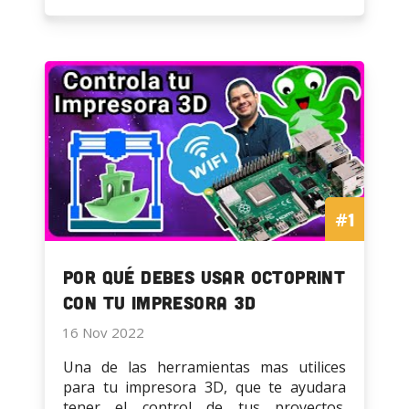
Traducir
Español
OctoPrint
a
Español
#1
Por qué debes usar OctoPrint
con tu Impresora 3D
16 Nov 2022
Una de las herramientas mas utilices
para tu impresora 3D, que te ayudara
tener el control de tus proyectos.