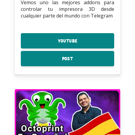
Vemos uno las mejores addons para
controlar tu impresora 3D desde
cualquier parte del mundo con Telegram
YouTube
:
Controla
Impresora
Post
:
3D
Controla
a
Impresora
Distancia
3D
con
a
Telegram
Distancia
con
Telegram