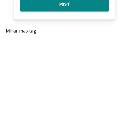
Post
:
piezas
Como
imprimir
piezas
Mirar mas tag