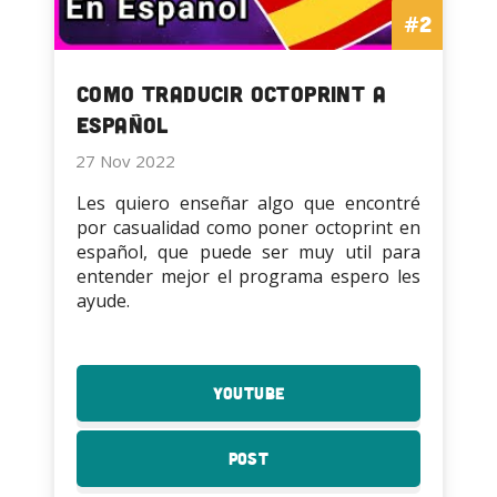
#2
Como Traducir OctoPrint a
Español
27 Nov 2022
Les quiero enseñar algo que encontré
por casualidad como poner octoprint en
español, que puede ser muy util para
entender mejor el programa espero les
ayude.
YouTube
:
Como
Traducir
Post
:
OctoPrint
Como
a