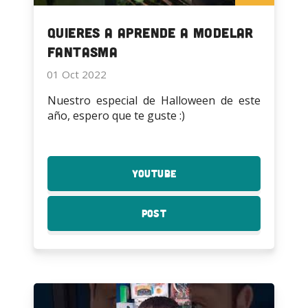
Quieres a Aprende a modelar
Fantasma
01 Oct 2022
Nuestro especial de Halloween de este
año, espero que te guste :)
YouTube
:
Quieres
a
Post
:
Aprende
Quieres
a
a
modelar
Aprende
Fantasma
a
modelar
Fantasma