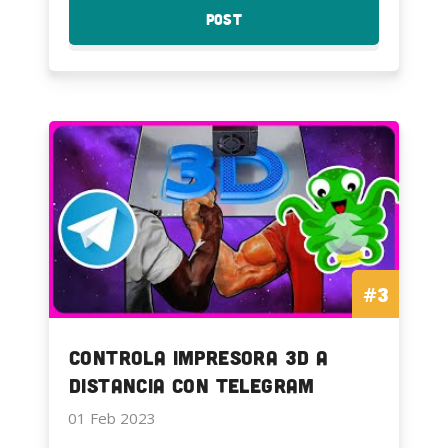
Soporte
Post
:
a
Quitando
Deadpool
Soporte
a
Deadpool
#3
Controla Impresora 3D a
Distancia con Telegram
01 Feb 2023