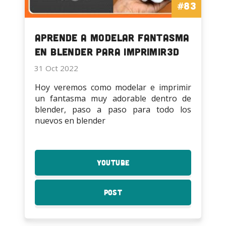
#83
Aprende a modelar Fantasma
en Blender para Imprimir3D
31 Oct 2022
Hoy veremos como modelar e imprimir
un fantasma muy adorable dentro de
blender, paso a paso para todo los
nuevos en blender
YouTube
:
Aprende
a
Post
:
modelar
Aprende
Fantasma
a
en
modelar