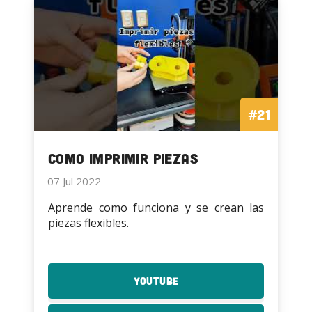
Modo
Vaso
#21
Como imprimir piezas
07 Jul 2022
Aprende como funciona y se crean las
piezas flexibles.
YouTube
:
Como
imprimir