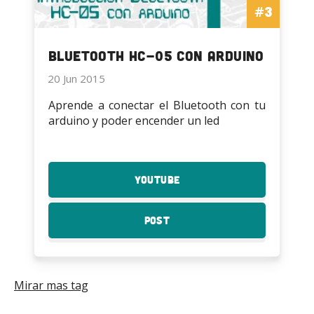
#3
Bluetooth HC-05 con Arduino
20 Jun 2015
Aprende a conectar el Bluetooth con tu
arduino y poder encender un led
YouTube
:
Bluetooth
HC-
Post
:
05
Bluetooth
con
HC-
Arduino
05
con
Mirar mas tag
Arduino