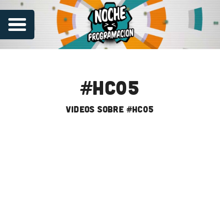
#hc05
videos sobre #hc05
Series
Contribuye