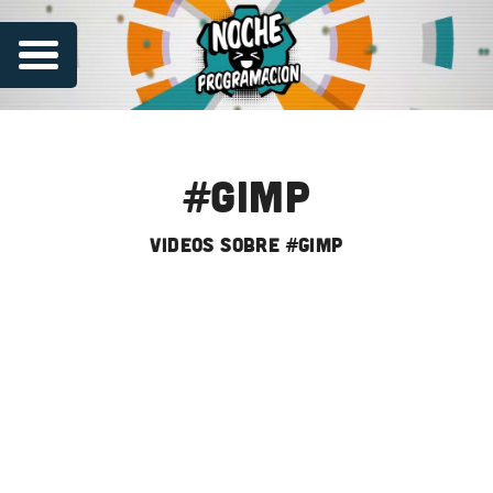
#gimp
videos sobre #gimp
Series
Contribuye