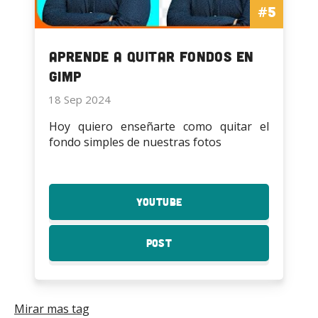
#5
Aprende a quitar fondos en
Gimp
18 Sep 2024
Hoy quiero enseñarte como quitar el
fondo simples de nuestras fotos
YouTube
:
Aprende
a
Post
:
quitar
Aprende
fondos
a
en
quitar
Gimp
fondos
Mirar mas tag
en