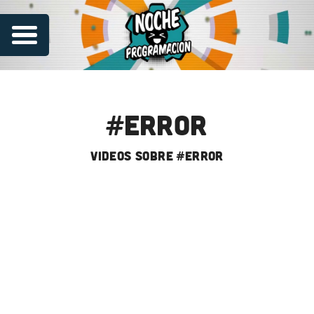
#error
videos sobre #error
Series
Contribuye