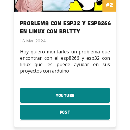
#2
Problema con ESP32 y ESP8266
en Linux con BRLTTY
18 Mar 2024
Hoy quiero montarles un problema que
encontrar con el esp8266 y esp32 con
linux que les puede ayudar en sus
proyectos con arduino
YouTube
:
Problema
con
Post
:
ESP32
Problema
y
con
ESP8266