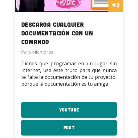
#3
Descarga cualquier
documentación con un
comando
Para Miembros
Tienes que programar en un lugar sin
internet, usa éste truco para que nunca
te falte la documentación de tu proyecto,
porque la documentación es tu amiga
YouTube
:
Descarga
cualquier
Post
:
documentación
Descarga
con