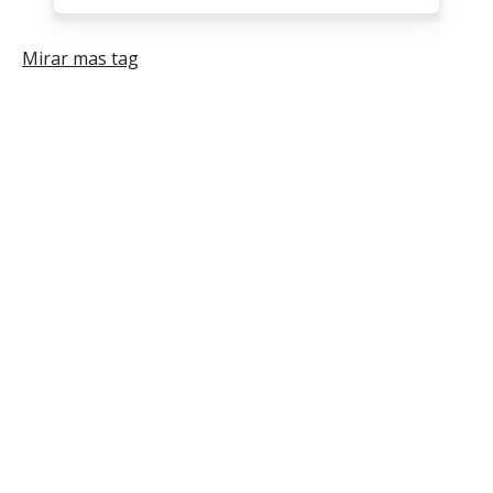
tu
-
propio
Programador
Cliente
Mirar mas tag
-
Programador