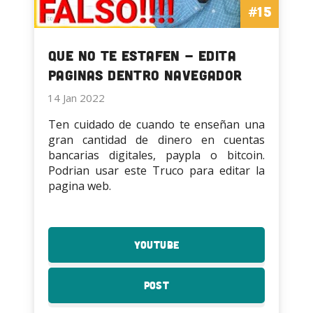
#15
Que no te estafen - Edita
Paginas dentro Navegador
14 Jan 2022
Ten cuidado de cuando te enseñan una
gran cantidad de dinero en cuentas
bancarias digitales, paypla o bitcoin.
Podrian usar este Truco para editar la
pagina web.
YouTube
:
Que
no
Post
:
te
Que
estafen