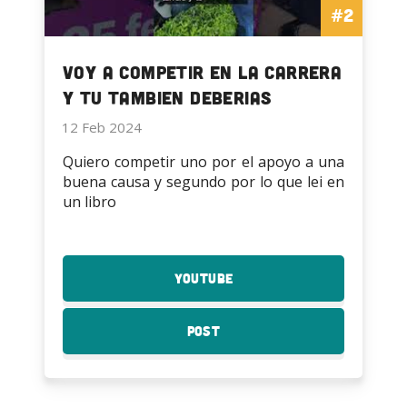
#2
Voy a competir en la carrera
y tu tambien deberias
12 Feb 2024
Quiero competir uno por el apoyo a una
buena causa y segundo por lo que lei en
un libro
YouTube
:
Voy
a
Post
:
competir
Voy
en
a
la
competir
carrera