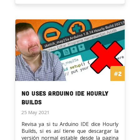
a
y
Instalar
ESP8266
ESP32
en
y
Arduino
ESP8266
IDE
en
Arduino
IDE
#2
NO uses Arduino IDE Hourly
Builds
25 May 2021
Revisa ya si tu Arduino IDE dice Hourly
Builds, si es así tiene que descargar la
versión normal estable desde la pagina