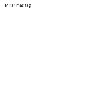
-
Mirar mas tag
Arduino
IDE