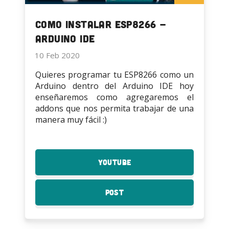
Como instalar ESP8266 -
Arduino IDE
10 Feb 2020
Quieres programar tu ESP8266 como un
Arduino dentro del Arduino IDE hoy
enseñaremos como agregaremos el
addons que nos permita trabajar de una
manera muy fácil :)
YouTube
:
Como
instalar
Post
:
ESP8266
Como
-
instalar
Arduino
ESP8266
IDE