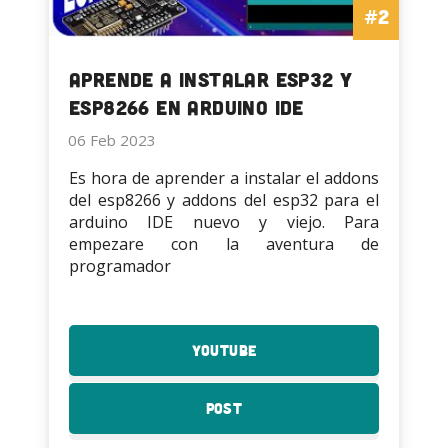
#2
Aprende a Instalar ESP32 y
ESP8266 en Arduino IDE
06 Feb 2023
Es hora de aprender a instalar el addons
del esp8266 y addons del esp32 para el
arduino IDE nuevo y viejo. Para
empezare con la aventura de
programador
YouTube
:
Aprende
a
Post
:
Instalar
Aprende
ESP32