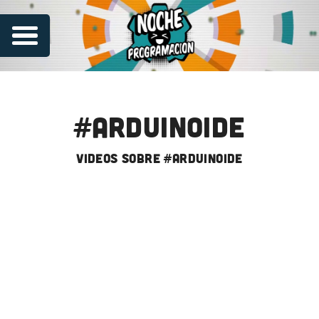
#arduinoide
videos sobre #arduinoide
Series
Contribuye