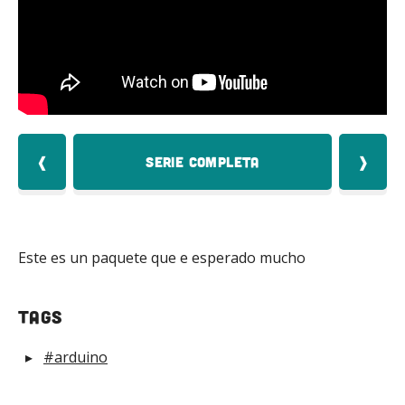
Mas
❰
Serie Completa
❱
Este es un paquete que e esperado mucho
tags
#arduino